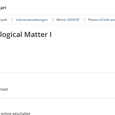
gart
hysik
Lehrveranstaltungen
Winter 2024/25
Physics of Soft and
logical Matter I
erved
online geschaltet