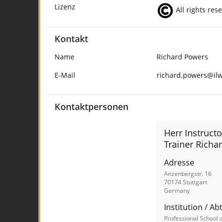
Lizenz
All rights res
Kontakt
Name
Richard Powers
E-Mail
richard.powers@ilw.
Kontaktpersonen
Herr Instructo
Trainer Richa
Adresse
Anzenbergstr. 16
70174 Stuttgart
Germany
Institution / Ab
Professional School 