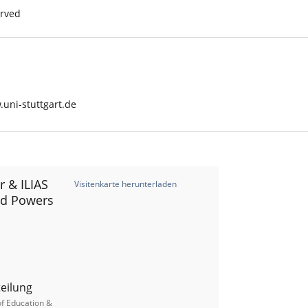
erved
uni-stuttgart.de
r & ILIAS
Visitenkarte herunterladen
rd Powers
teilung
of Education &