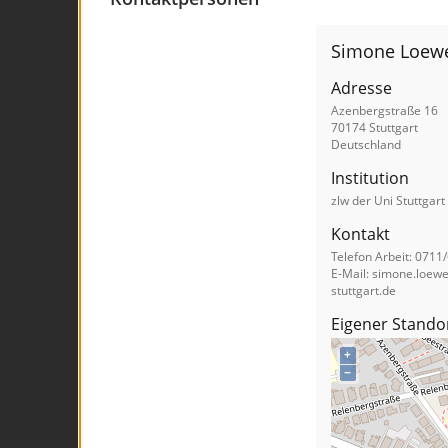
Simone Loew
Adresse
Azenbergstraße 16
70174 Stuttgart
Deutschland
Institution
zlw der Uni Stuttgart
Kontakt
Telefon Arbeit: 0711
E-Mail: simone.loew
stuttgart.de
Eigener Stando
+
−