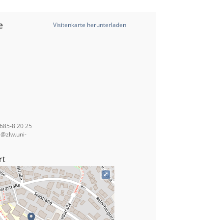
e
Visitenkarte herunterladen
/685-8 20 25
e@zlw.uni-
rt
⤢