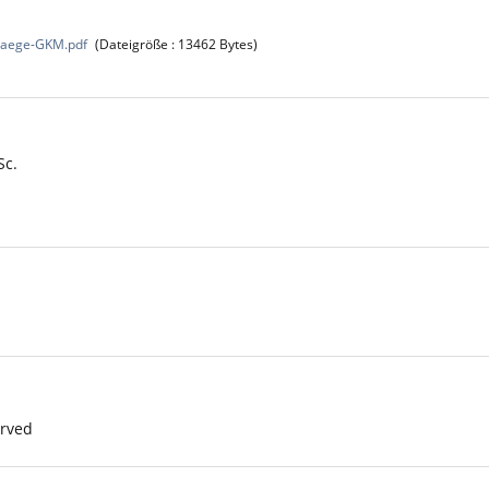
raege-GKM.pdf
(Dateigröße : 13462 Bytes)
Sc.
erved