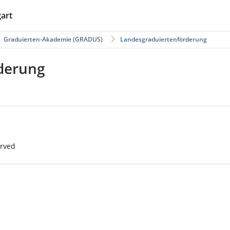
gart
Graduierten-Akademie (GRADUS)
Landesgraduiertenförderung
derung
erved