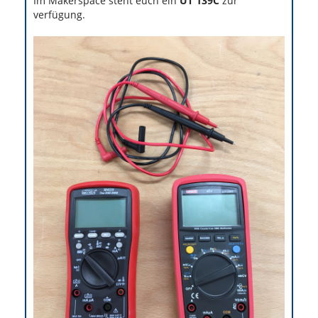
Im Makerspace steht euch ein
UT 139C
zur
verfügung.