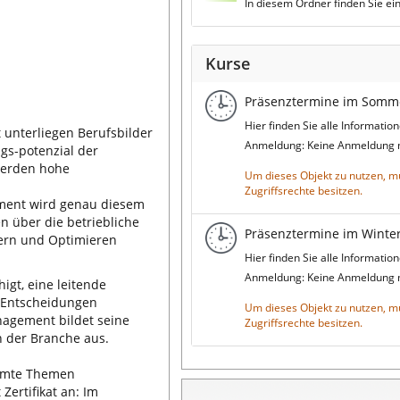
In diesem Ordner finden Sie ein
Kurse
Präsenztermine im Somm
Hier finden Sie alle Informati
t unterliegen Berufsbilder
Anmeldung: Keine Anmeldung
gs-potenzial der
werden hohe
Um dieses Objekt zu nutzen, m
Zugriffsrechte besitzen.
ment wird genau diesem
 über die betriebliche
Präsenztermine im Winte
uern und Optimieren
Hier finden Sie alle Informati
Anmeldung: Keine Anmeldung
igt, eine leitende
e Entscheidungen
Um dieses Objekt zu nutzen, m
agement bildet seine
Zugriffsrechte besitzen.
n der Branche aus.
immte Themen
Zertifikat an: Im