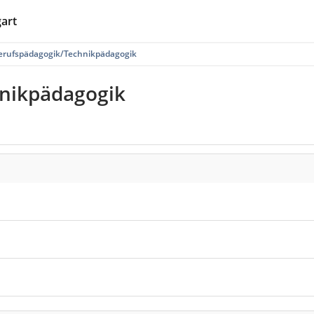
gart
erufspädagogik/Technikpädagogik
nikpädagogik