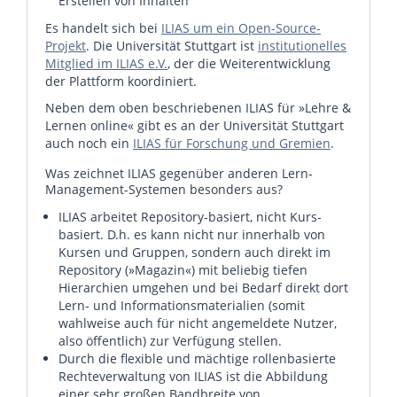
Erstellen von Inhalten
Es handelt sich bei
ILIAS um ein Open-Source-
Projekt
. Die Universität Stuttgart ist
institutionelles
Mitglied im ILIAS e.V.
, der die Weiterentwicklung
der Plattform koordiniert.
Neben dem oben beschriebenen ILIAS für »Lehre &
Lernen online« gibt es an der Universität Stuttgart
auch noch ein
ILIAS für Forschung und Gremien
.
Was zeichnet ILIAS gegenüber anderen Lern-
Management-Systemen besonders aus?
ILIAS arbeitet Repository-basiert, nicht Kurs-
basiert. D.h. es kann nicht nur innerhalb von
Kursen und Gruppen, sondern auch direkt im
Repository (»Magazin«) mit beliebig tiefen
Hierarchien umgehen und bei Bedarf direkt dort
Lern- und Informationsmaterialien (somit
wahlweise auch für nicht angemeldete Nutzer,
also öffentlich) zur Verfügung stellen.
Durch die flexible und mächtige rollenbasierte
Rechteverwaltung von ILIAS ist die Abbildung
einer sehr großen Bandbreite von