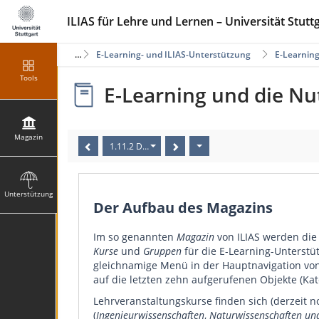
ILIAS für Lehre und Lernen – Universität Stutt
Magazin
E-Learning- und ILIAS-Unterstützung
E-Learning
Tools
E-Learning und die Nut
Magazin
1.11.2 Der Aufbau des Magazins
Unterstützung
Der Aufbau des Magazins
Im so genannten
Magazin
von ILIAS werden die I
Kurse
und
Gruppen
für die E-Learning-Unterst
gleichnamige Menü in der Hauptnavigation von 
auf die letzten zehn aufgerufenen Objekte (Kate
Lehrveranstaltungskurse finden sich (derzeit n
(
Ingenieurwissenschaften
,
Naturwissenschaften un