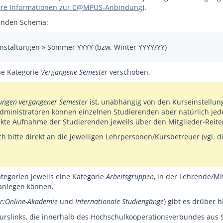
re Informationen zur C@MPUS-Anbindung
).
henden Schema:
nstaltungen » Sommer YYYY (bzw. Winter YYYY/YY)
ne Kategorie
Vergangene Semester
verschoben.
ungen vergangener Semester
ist, unabhängig von den Kurseinstellun
ministratoren können einzelnen Studierenden aber natürlich jeder
rekte Aufnahme der Studierenden jeweils über den Mitglieder-Reit
 bitte direkt an die jeweiligen Lehrpersonen/Kursbetreuer (vgl. die
tegorien jeweils eine Kategorie
Arbeitsgruppen
, in der Lehrende/Mi
anlegen können.
r:Online-Akademie
und
Internationale Studiengänge
) gibt es drüber 
urslinks, die innerhalb des Hochschulkooperationsverbundes aus 