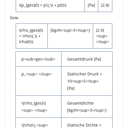
\(p_{ges}(t) = p\)_\( + p(t)\)
[Pa]
(2.8)
bzw.
\(rho_{ges}(t)
[kg/m<sup>3</sup>]
(2.9)
= \rho\)_\( +
<sup>
\rho(t)\)
</sup>
p<sub>ges</sub>
Gesamtdruck [Pa]
p_<sup> </sup>
Statischer Druck =
10<sup>5</sup>
[Pa]
\(\rho_{ges}\)
Gesamtdichte
<sup> </sup>
[kg/m<sup>3</sup>]
\(\rho\)_<sup>
Statische Dichte =