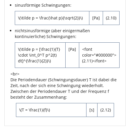
sinusförmige Schwingungen:
\(\tilde p = \frac{\hat p}{\sqrt{2}}\)
[Pa]
(2.10)
nichtsinusförmige (aber einigermaßen
kontinuierliche) Schwingungen:
\(\tilde p = [\frac{1}{T}
[Pa]
<font
\cdot \int_0^T p^2(t)
color="#000000">
dt]^{\frac{1}{2}}\)
(2.11)</font>
<br>
Die Periodendauer (Schwingungsdauer) T ist dabei die
Zeit, nach der sich eine Schwingung wiederholt.
Zwischen der Periodendauer T und der Frequenz f
besteht der Zusammenhang:
\(T = \frac{1}{f}\)
[s]
(2.12)