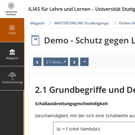
ILIAS für Lehre und Lernen – Universität Stutt
Magazin
MASTER:ONLINE-Studiengänge
Online-
Tools
Demo - Schutz gegen 
Magazin
2.1 Grundbegriffe und Definitionen (4/5)
Unterstützung
2.1 Grundbegriffe und De
Schallausbreitungsgeschwindigkeit
Geschwindigkeit, mit der sich eine Schallwelle au
\(c = f \cdot \lambda\)