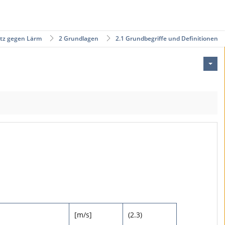
tz gegen Lärm
2 Grundlagen
2.1 Grundbegriffe und Definitionen
[m/s]
(2.3)