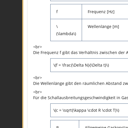
f
Frequenz [Hz]
\
Wellenlänge [m]
(\lambda\)
<br>
Die Frequenz f gibt das Verhältnis zwischen der A
\(f = \frac{\Delta N}{\Delta t}\)
<br>
Die Wellenlänge gibt den räumlichen Abstand zwi
<br>
Für die Schallausbreitungsgeschwindigkeit in Gas
\(c = \sqrt{\kappa \cdot R \cdot T}\)
R
Allgemeine Gaskonstan