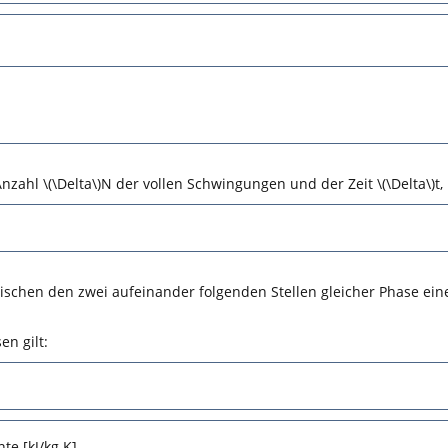
nzahl \(\Delta\)N der vollen Schwingungen und der Zeit \(\Delta\)t
schen den zwei aufeinander folgenden Stellen gleicher Phase eine
en gilt:
te [kJ/kg K]