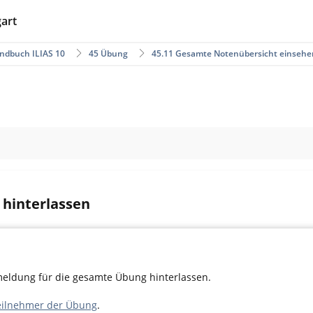
gart
ndbuch ILIAS 10
45 Übung
45.11 Gesamte Notenübersicht einseh
hinterlassen
eldung für die gesamte Übung hinterlassen.
eilnehmer der Übung
.