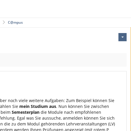
C@mpus
r noch viele weitere Aufgaben: Zum Beispiel können Sie
wählen Sie
mein Studium aus
. Nun können Sie zwischen
d beim
Semesterplan
die Module nach empfohlenen
pfehlung. Egal was Sie aussuche, anmelden können Sie sich
en die zu dem Modul gehörenden Lehrveranstaltungen (LV)
ußerdem werden Ihnen Prüfungen angezeigt (mit rotem P