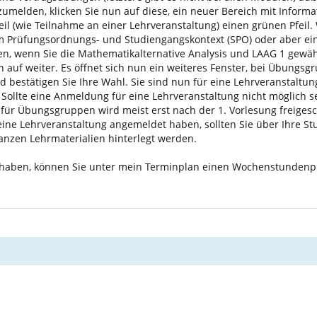
umelden, klicken Sie nun auf diese, ein neuer Bereich mit Informat
l (wie Teilnahme an einer Lehrveranstaltung) einen grünen Pfeil. 
 Prüfungsordnungs- und Studiengangskontext (SPO) oder aber einer
en, wenn Sie die Mathematikalternative Analysis und LAAG 1 gewä
un auf weiter. Es öffnet sich nun ein weiteres Fenster, bei Übun
d bestätigen Sie Ihre Wahl. Sie sind nun für eine Lehrveranstaltu
ollte eine Anmeldung für eine Lehrveranstaltung nicht möglich se
für Übungsgruppen wird meist erst nach der 1. Vorlesung freiges
eine Lehrveranstaltung angemeldet haben, sollten Sie über Ihre S
anzen Lehrmaterialien hinterlegt werden.
t haben, können Sie unter mein Terminplan einen Wochenstundenp