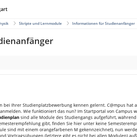
gart
hysik
Skripte und Lernmodule
Informationen für Studienanfänger
udienanfänger
bei Ihrer Studienplatzbewerbung kennen gelernt. C@mpus hat abe
 anmelden. Wie funktioniert das nun? Im Startportal von Campus 
udienplan
sind alle Module des Studiengangs aufgeführt, währen
 Semesterempfehlung gibt, finden Sie hier unter keine Semesterem
odule sind mit einem orangefarbenen M gekennzeichnet), nun werd
nd Vortragsübungen (letztere gibt es nicht bei allen Modulen) a