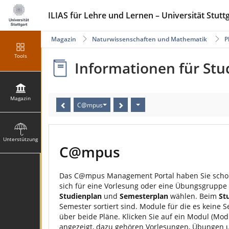
ILIAS für Lehre und Lernen – Universität Stutt
Magazin
Naturwissenschaften und Mathematik
P
Tools
Informationen für St
Magazin
C@mpus
Unterstützung
C@mpus
Das C@mpus Management Portal haben Sie schon 
sich für eine Vorlesung oder eine Übungsgruppe
Studienplan
und
Semesterplan
wählen. Beim
St
Semester sortiert sind. Module für die es keine
über beide Pläne. Klicken Sie auf ein Modul (M
angezeigt, dazu gehören Vorlesungen, Übungen u