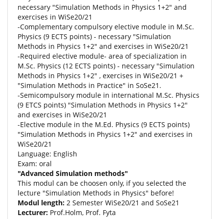
necessary "Simulation Methods in Physics 1+2" and
exercises in WiSe20/21
-Complementary compulsory elective module in
M.Sc
.
Physics (9 ECTS points) - necessary "Simulation
Methods in Physics 1+2" and exercises in WiSe20/21
-Required elective module- area of specialization in
M.Sc
. Physics (12 ECTS points) - necessary "Simulation
Methods in Physics 1+2" , exercises in WiSe20/21 +
"Simulation Methods in Practice" in SoSe21.
-Semicompulsory module in international
M.Sc
. Physics
(9 ETCS points) "Simulation Methods in Physics 1+2"
and exercises in WiSe20/21
-Elective module in the M.Ed. Physics (9 ECTS points)
"Simulation Methods in Physics 1+2" and exercises in
WiSe20/21
Language: English
Exam: oral
"Advanced Simulation methods"
This modul can be choosen only, if you selected the
lecture "Simulation Methods in Physics" before!
Modul length:
2 Semester WiSe20/21 and SoSe21
Lecturer:
Prof.Holm, Prof. Fyta