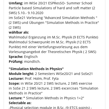
Umfang:
im WiSe 20/21 ESPResSO- Summer School
Particle based Simulations of hard and soft matter (2
SWS) 5.10.- 9.10.2020
im SoSe21 Vorlesung "Advanced Simulation Methods "
(2 SWS) und Übungen "Simulation Methods in Practice"
(2 SWS)
wählbar als:
Wahlmodul Ergänzung im
M.Sc
. Physik (9 ECTS Punkte)
Wahlmodul Schwerpunkt im
M.Sc
. Physik (12 ECTS
Punkte) mit einer Vertiefungsvorlesung aus dem
Vorlesungsangebot der Theoretischen Physik ( 2 SWS)
Sprache:
Englisch
Prüfung:
mündlich.
"Simulation Methods in Physics"
Module lenght:
2 Semesters WiSe20/21 and SoSe21
Lecturer:
Prof. Holm, Prof. Fyta
Scope:
in WiSe 20/21 2 SWS lecture, 2 SWS exercise
in SoSe 21 2 SWS lecture, 2 SWS excercises "Simulation
Methods in Practice"
Lecture: "
Simulation Methods in Physics 1+2"
Selectable as:
-Physical selection module in
B.Sc
. (9 ETCS points) -