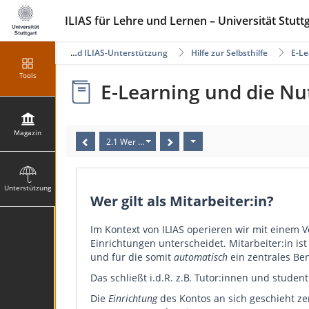
ILIAS für Lehre und Lernen – Universität Stutt
E-Learning- und ILIAS-Unterstützung
Hilfe zur Selbsthilfe
E-Le
Tools
E-Learning und die Nut
Magazin
2.1 Wer gilt als Mitarbeiter:in?
Unterstützung
Wer gilt als Mitarbeiter:in?
Im Kontext von ILIAS operieren wir mit einem 
Einrichtungen unterscheidet. Mitarbeiter:in is
und für die somit
automatisch
ein zentrales Ben
Das schließt i.d.R. z.B. Tutor:innen und studen
Die
Einrichtung
des Kontos an sich geschieht ze