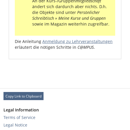
An der Kurs-/Gruppen
mitgliedschaft
ändert sich dardurch aber nichts. D.h.
die Objekte sind unter
Persönlicher
Schreibtisch » Meine Kurse und Gruppen
sowie im Magazin weiterhin zugreifbar.
Die Anleitung
Anmeldung zu Lehrveranstaltungen
erläutert die nötigen Schritte in
C@MPUS
.
Copy Link to Clipboard
Legal Information
Terms of Service
Legal Notice