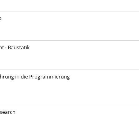
s
t · Baustatik
führung in die Programmierung
esearch